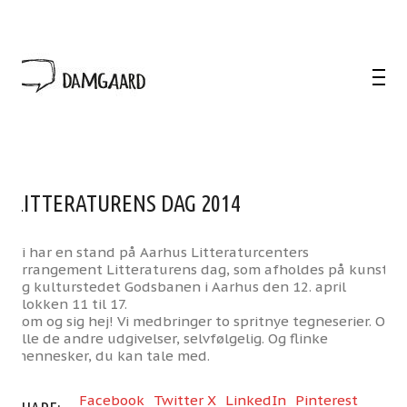
LITTERATURENS DAG 2014
Vi har en stand på Aarhus Litteraturcenters
arrangement Litteraturens dag, som afholdes på kunst-
og kulturstedet Godsbanen i Aarhus den 12. april
klokken 11 til 17.
Kom og sig hej! Vi medbringer to spritnye tegneserier. Og
alle de andre udgivelser, selvfølgelig. Og flinke
mennesker, du kan tale med.
Facebook
Twitter X
LinkedIn
Pinterest