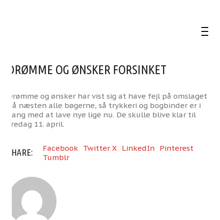
DRØMME OG ØNSKER FORSINKET
Drømme og ønsker har vist sig at have fejl på omslaget
på næsten alle bøgerne, så trykkeri og bogbinder er i
gang med at lave nye lige nu. De skulle blive klar til
fredag 11. april.
Facebook
Twitter X
LinkedIn
Pinterest
SHARE:
Tumblr